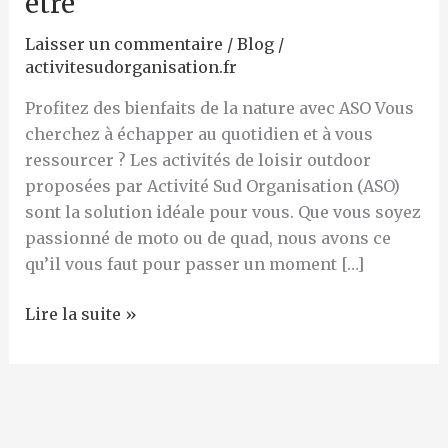
être
activités
de
Laisser un commentaire
/
Blog
/
loisir
activitesudorganisation.fr
outdoor
Profitez des bienfaits de la nature avec ASO Vous
pour
cherchez à échapper au quotidien et à vous
votre
ressourcer ? Les activités de loisir outdoor
bien-
proposées par Activité Sud Organisation (ASO)
être
sont la solution idéale pour vous. Que vous soyez
passionné de moto ou de quad, nous avons ce
qu’il vous faut pour passer un moment […]
Lire la suite »